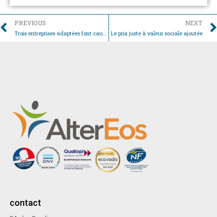
Précédent
PREVIOUS
NEXT
Trois entreprises adaptées font cause commune
Le prix juste à valeur sociale ajoutée
contact