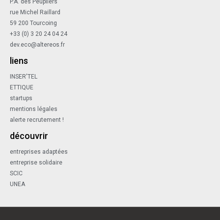
P.A. des Peupliers
rue Michel Raillard
59 200 Tourcoing
+33 (0) 3 20 24 04 24
dev.eco@altereos.fr
liens
INSER'TEL
ETTIQUE
startups
mentions légales
alerte recrutement !
découvrir
entreprises adaptées
entreprise solidaire
SCIC
UNEA