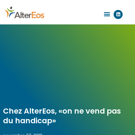
Aller
L
au
Menu
i
n
contenu
k
e
d
i
n
Chez AlterEos, «on ne vend pas
du handicap»