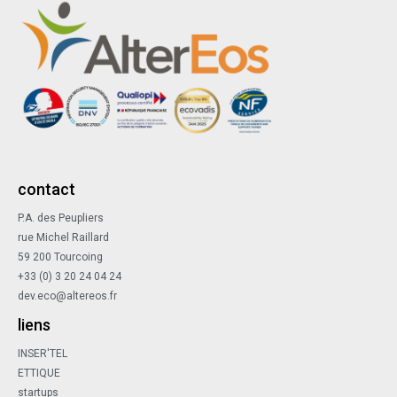
contact
P.A. des Peupliers
rue Michel Raillard
59 200 Tourcoing
+33 (0) 3 20 24 04 24
dev.eco@altereos.fr
liens
INSER'TEL
ETTIQUE
startups