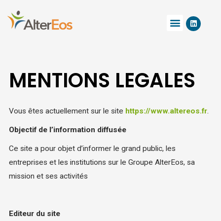
Aller
L
au
Menu
i
n
contenu
k
e
d
i
MENTIONS LEGALES
n
Vous êtes actuellement sur le site
https://www.altereos.fr
.
Objectif de l’information diffusée
Ce site a pour objet d’informer le grand public, les
entreprises et les institutions sur le Groupe AlterEos, sa
mission et ses activités
Editeur du site