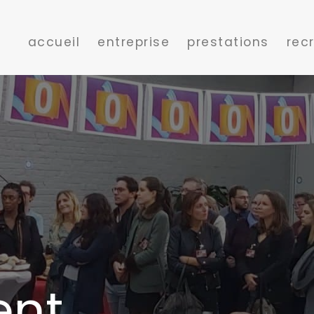
accueil
entreprise
prestations
rec
ent