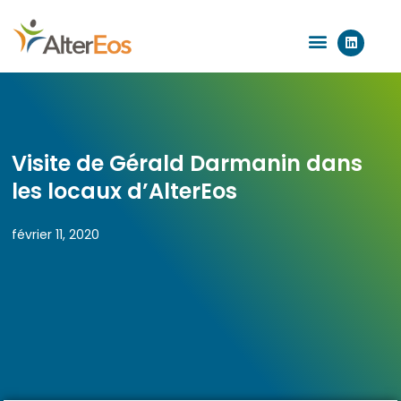
Aller
L
au
Menu
i
n
contenu
k
e
d
i
n
Visite de Gérald Darmanin dans
les locaux d’AlterEos
février 11, 2020