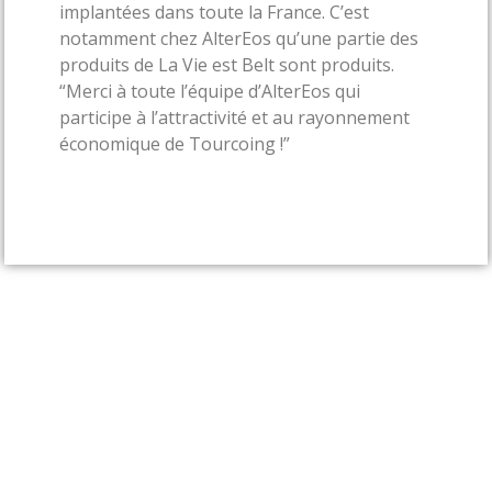
implantées dans toute la France. C’est
notamment chez AlterEos qu’une partie des
produits de La Vie est Belt sont produits.
“Merci à toute l’équipe d’AlterEos qui
participe à l’attractivité et au rayonnement
économique de Tourcoing !”
Suivant
Précédent
NEXT
PREVIOUS
Reportage vidéo d’AlterEos par Handicap TV
Démarche RSE – AlterEos certifié niveau 