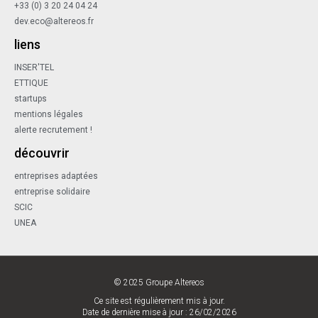
+33 (0) 3 20 24 04 24
dev.eco@altereos.fr
liens
INSER'TEL
ETTIQUE
startups
mentions légales
alerte recrutement !
découvrir
entreprises adaptées
entreprise solidaire
SCIC
UNEA
© 2025 Groupe Altereos
Ce site est régulièrement mis à jour.
Date de dernière mise à jour : 26/02/2026