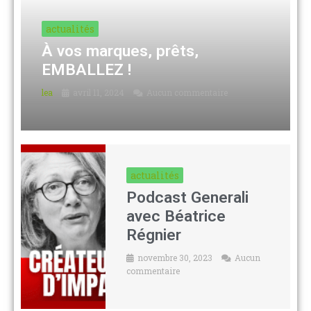
actualités
À vos marques, prêts,
EMBALLEZ !
lea
avril 11, 2024
Aucun commentaire
actualités
Podcast Generali
avec Béatrice
Régnier
novembre 30, 2023
Aucun
commentaire