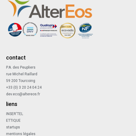
contact
P.A. des Peupliers
rue Michel Raillard
59 200 Tourcoing
+33 (0) 3 20 24 04 24
dev.eco@altereos.fr
liens
INSER'TEL
ETTIQUE
startups
mentions légales