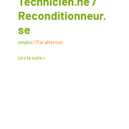
Technicien.ne /
/
Reconditionneur.
Reconditionneur.
se
se
emploi
/ Par
altereos
Lire la suite »