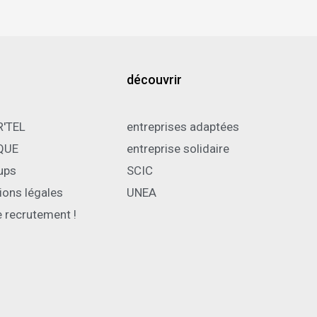
découvrir
R'TEL
entreprises adaptées
QUE
entreprise solidaire
ups
SCIC
ions légales
UNEA
e recrutement !