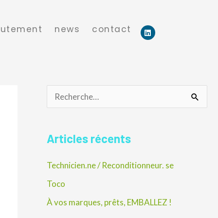
rutement
news
contact
L
i
n
k
e
d
i
n
R
e
c
Articles récents
h
Technicien.ne / Reconditionneur. se
e
r
Toco
c
À vos marques, prêts, EMBALLEZ !
h