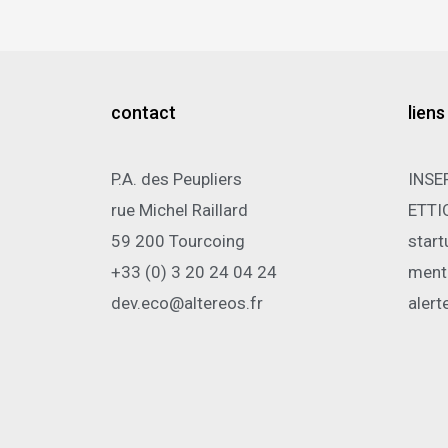
contact
liens
P.A. des Peupliers
INSE
rue Michel Raillard
ETTI
59 200 Tourcoing
start
+33 (0) 3 20 24 04 24
ment
dev.eco@altereos.fr
alert