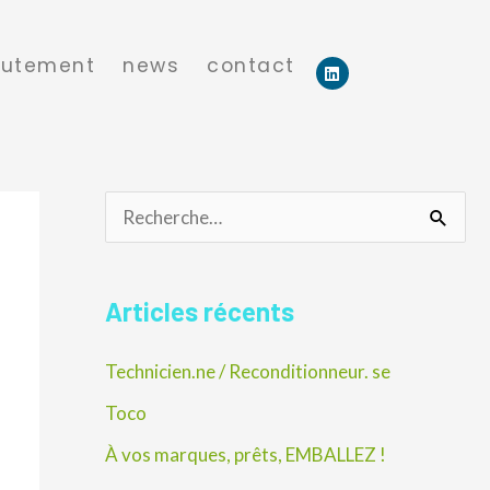
rutement
news
contact
L
i
n
k
e
d
i
n
R
e
c
Articles récents
h
Technicien.ne / Reconditionneur. se
e
r
Toco
c
À vos marques, prêts, EMBALLEZ !
h