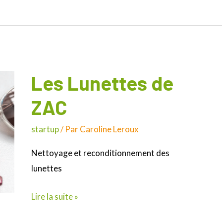
Les Lunettes de
Les
Lunettes
ZAC
de
ZAC
startup
/ Par
Caroline Leroux
Nettoyage et reconditionnement des
lunettes
Lire la suite »