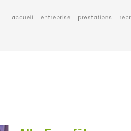
accueil
entreprise
prestations
rec
AlterEos