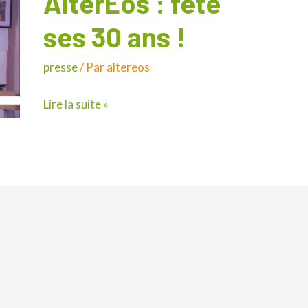
AlterEos : fête
:
ses 30 ans !
fête
ses
presse
/ Par
altereos
30
ans
Lire la suite »
!