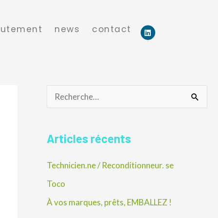
rutement
news
contact
L
i
n
k
e
d
i
n
R
e
c
Articles récents
h
Technicien.ne / Reconditionneur. se
e
r
Toco
c
À vos marques, prêts, EMBALLEZ !
h