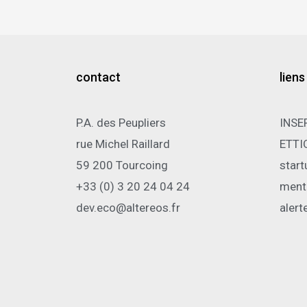
contact
liens
P.A. des Peupliers
INSE
rue Michel Raillard
ETTI
59 200 Tourcoing
start
+33 (0) 3 20 24 04 24
ment
dev.eco@altereos.fr
alert