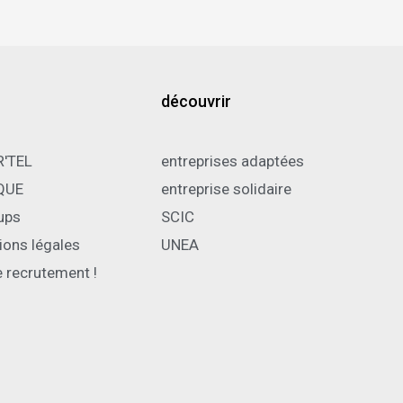
découvrir
R'TEL
entreprises adaptées
QUE
entreprise solidaire
ups
SCIC
ions légales
UNEA
e recrutement !